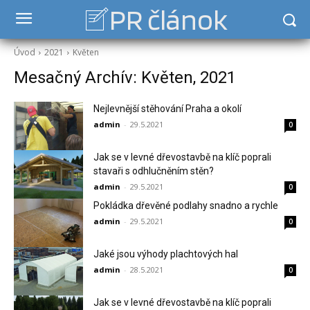
PR článok
Úvod
2021
Květen
Mesačný Archív: Květen, 2021
Nejlevnější stěhování Praha a okolí
admin
-
29.5.2021
0
Jak se v levné dřevostavbě na klíč poprali
stavaři s odhlučněním stěn?
admin
-
29.5.2021
0
Pokládka dřevěné podlahy snadno a rychle
admin
-
29.5.2021
0
Jaké jsou výhody plachtových hal
admin
-
28.5.2021
0
Jak se v levné dřevostavbě na klíč poprali