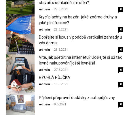
stavaři s odhlučněním stěn?
admin
-
28.5.2021
0
Krycí plachty na bazén: jaké známe druhy a
jaké plní funkce?
admin
-
28.5.2021
0
Dopřejte si luxus v podobě vertikální zahrady u
vás doma
admin
-
28.5.2021
0
Víte, jak ušetřit na internetu? Udělejte si už tak
levné nakupování ještě levnější!
admin
-
27.5.2021
0
RYCHLÁ PŮJČKA
admin
-
19.5.2021
0
Půjčení přepravní dodávky z autopůjčovny
admin
-
9.5.2021
0