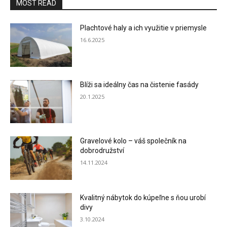
MOST READ
Plachtové haly a ich využitie v priemysle
16.6.2025
Blíži sa ideálny čas na čistenie fasády
20.1.2025
Gravelové kolo – váš společník na
dobrodružství
14.11.2024
Kvalitný nábytok do kúpeľne s ňou urobí
divy
3.10.2024