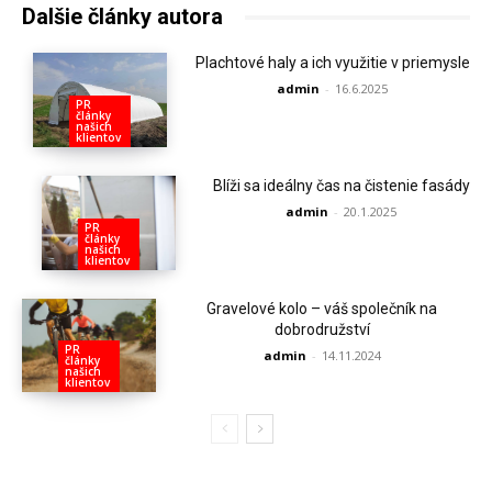
Dalšie články autora
Plachtové haly a ich využitie v priemysle
admin
-
16.6.2025
PR
články
našich
klientov
Blíži sa ideálny čas na čistenie fasády
admin
-
20.1.2025
PR
články
našich
klientov
Gravelové kolo – váš společník na
dobrodružství
PR
admin
-
14.11.2024
články
našich
klientov