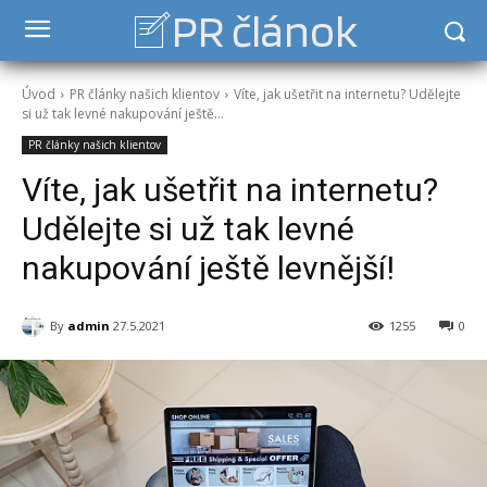
PR článok
Úvod
PR články našich klientov
Víte, jak ušetřit na internetu? Udělejte
si už tak levné nakupování ještě...
PR články našich klientov
Víte, jak ušetřit na internetu?
Udělejte si už tak levné
nakupování ještě levnější!
By
admin
27.5.2021
1255
0