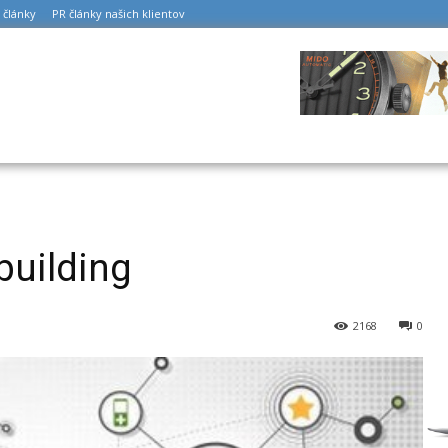
 články
PR články našich klientov
building
2168
0