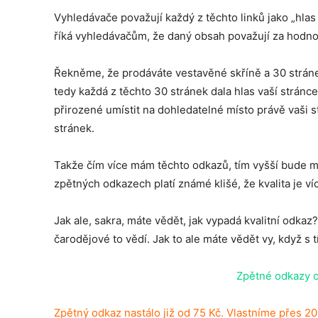
Vyhledávače považují každý z těchto linků jako „hlas
říká vyhledávačům, že daný obsah považují za hodn
Řekněme, že prodáváte vestavěné skříně a 30 stráne
tedy každá z těchto 30 stránek dala hlas vaší strán
přirozené umístit na dohledatelné místo právě vaši 
stránek.
Takže čím více mám těchto odkazů, tím vyšší bude m
zpětných odkazech platí známé klišé, že kvalita je ví
Jak ale, sakra, máte vědět, jak vypadá kvalitní odkaz
čarodějové to vědí. Jak to ale máte vědět vy, když s 
Zpětné odkazy 
Zpětný odkaz nastálo již od 75 Kč. Vlastníme přes 2