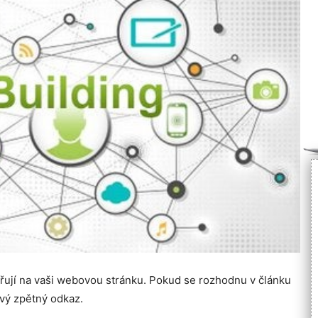
řují na vaši webovou stránku. Pokud se rozhodnu v článku
vý zpětný odkaz.