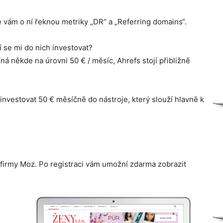
e vám o ní řeknou metriky „DR“ a „Referring domains“.
í se mi do nich investovat?
á někde na úrovni 50 € / měsíc, Ahrefs stojí přibližně
investovat 50 € měsíčně do nástroje, který slouží hlavně k
d firmy Moz. Po registraci vám umožní zdarma zobrazit