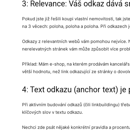
3: Relevance: Váš odkaz dává 
Pokud jste již řešili koupi vlastní nemovitosti, tak j
na 3 věcech: poloha, poloha a poloha. Při odkazech 
Odkazy z relevantních webů vám pomohou nejvíce. N
nerelevatných stránek vám může způsobit více prob
Příklad: Mám e-shop, na kterém prodávám kancelářsk
větší hodnotu, než link odkazující ze stránky o dovo
4: Text odkazu (anchor text) je 
Při aktivním budování odkazů (čili linkbuildingu) tře
klíčových slov v textu odkazu.
Nechci zde psát nějaké konkrétní pravidla a procentuá