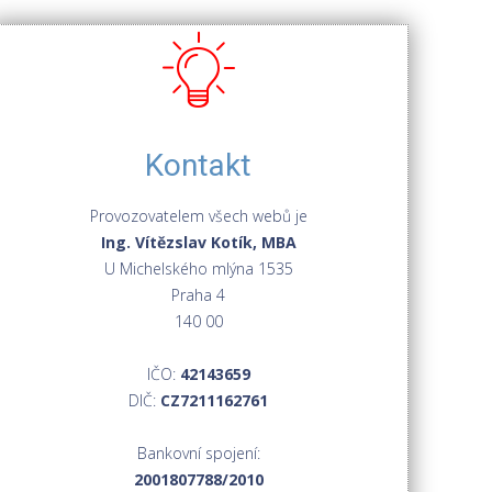
Kontakt
Provozovatelem všech webů je
Ing. Vítězslav Kotík, MBA
U Michelského mlýna 1535
Praha 4
140 00
IČO:
42143659
DIČ:
CZ7211162761
Bankovní spojení:
2001807788/2010