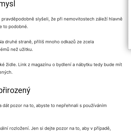
smysl
ste pravděpodobně slyšeli, že při nemovitostech záleží hlavně
je to podobné.
a druhé straně, příliš mnoho odkazů ze zcela
lémů než užitku.
é židle. Link z magazínu o bydlení a nábytku tedy bude mít
lených.
přirozený
ba dát pozor na to, abyste to nepřehnali s používáním
lní rozložení. Jen si dejte pozor na to, aby v případě,