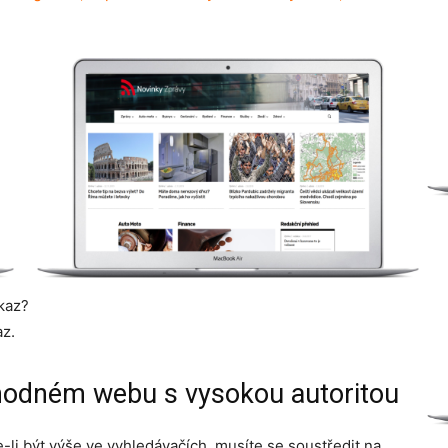
kaz?
az.
yhodném webu s vysokou autoritou
ete-li být výše ve vyhledávačích, musíte se soustředit na