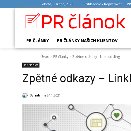
Sobota, 8 srpna, 2026
Prihlásenie / Registrovať
PR
PR článok
PR ČLÁNKY
PR ČLÁNKY NAŠICH KLIENTOV
Úvod
PR články
Zpětné odkazy - Linkbuilding
PR články
Zpětné odkazy – Link
By
admin
24.1.2021