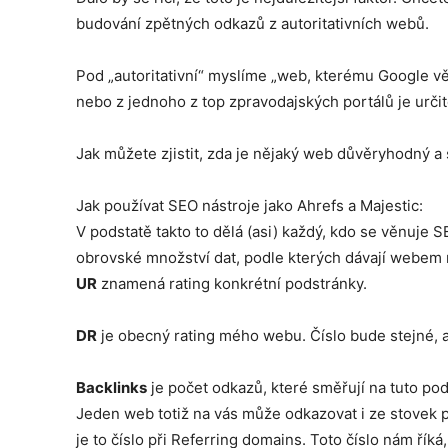
budování zpětných odkazů z autoritativních webů.
Pod „autoritativní“ myslíme „web, kterému Google věří
nebo z jednoho z top zpravodajských portálů je určit
Jak můžete zjistit, zda je nějaký web důvěryhodný a
Jak používat SEO nástroje jako Ahrefs a Majestic:
V podstatě takto to dělá (asi) každý, kdo se věnuje S
obrovské množství dat, podle kterých dávají webem 
UR
znamená rating konkrétní podstránky.
DR
je obecný rating mého webu. Číslo bude stejné, 
Backlinks
je počet odkazů, které směřují na tuto podst
Jeden web totiž na vás může odkazovat i ze stovek p
je to číslo při Referring domains. Toto číslo nám ří