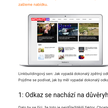
zašleme nabídku.
Linkbuildingový sen: Jak vypadá dokonalý zpětný od
Pojďme se podívat, jak by měl vypadal dokonalý odk
1: Odkaz se nachází na důvěr
Dalo by se říci, že toto je nejdůležitější faktor. Chc