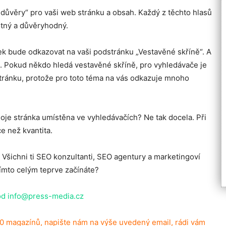
 důvěry“ pro vaši web stránku a obsah. Každý z těchto hlasů
otný a důvěryhodný.
k bude odkazovat na vaši podstránku „Vestavěné skříně“. A
ce. Pokud někdo hledá vestavěné skříně, pro vyhledávače je
stránku, protože pro toto téma na vás odkazuje mnoho
oje stránka umístěna ve vyhledávačích? Ne tak docela. Při
ce než kvantita.
? Všichni ti SEO konzultanti, SEO agentury a marketingoví
tímto celým teprve začínáte?
od info@press-media.cz
00 magazínů, napište nám na výše uvedený email, rádi vám