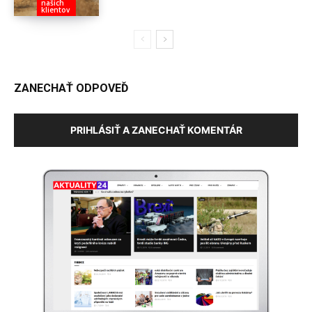
našich
klientov
ZANECHAŤ ODPOVEĎ
PRIHLÁSIŤ A ZANECHAŤ KOMENTÁR