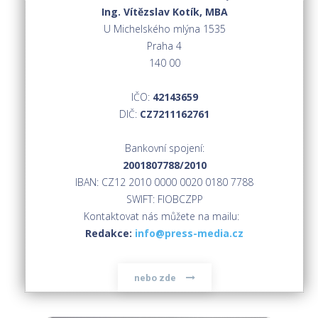
Ing. Vítězslav Kotík, MBA
U Michelského mlýna 1535
Praha 4
140 00
IČO:
42143659
DIČ:
CZ7211162761
Bankovní spojení:
2001807788/2010
IBAN: CZ12 2010 0000 0020 0180 7788
SWIFT: FIOBCZPP
Kontaktovat nás můžete na mailu:
Redakce:
info@press-media.cz
nebo zde