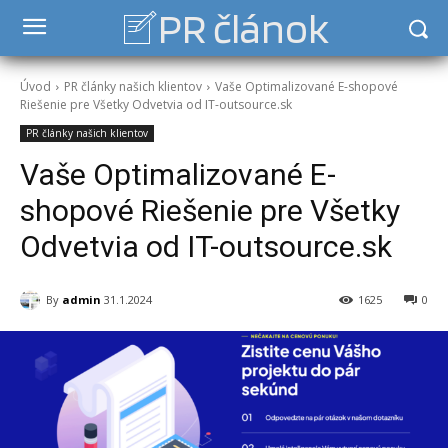
PR článok
Úvod
PR články našich klientov
Vaše Optimalizované E-shopové
Riešenie pre Všetky Odvetvia od IT-outsource.sk
PR články našich klientov
Vaše Optimalizované E-
shopové Riešenie pre Všetky
Odvetvia od IT-outsource.sk
By
admin
31.1.2024
1625
0