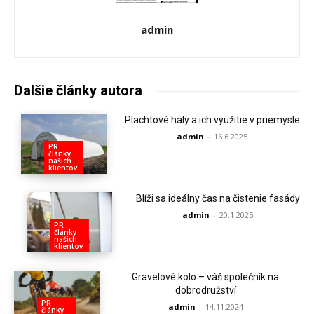
admin
Dalšie články autora
Plachtové haly a ich využitie v priemysle
admin
-
16.6.2025
PR
články
našich
klientov
Blíži sa ideálny čas na čistenie fasády
admin
-
20.1.2025
PR
články
našich
klientov
Gravelové kolo – váš společník na
dobrodružství
PR
admin
-
14.11.2024
články