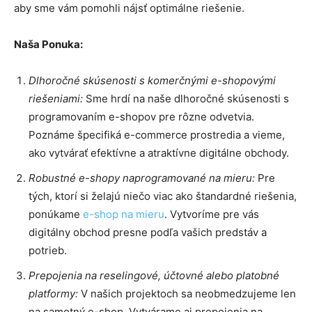
aby sme vám pomohli nájsť optimálne riešenie.
Naša Ponuka:
Dlhoročné skúsenosti s komerčnými e-shopovými
riešeniami:
Sme hrdí na naše dlhoročné skúsenosti s
programovaním e-shopov pre rôzne odvetvia.
Poznáme špecifiká e-commerce prostredia a vieme,
ako vytvárať efektívne a atraktívne digitálne obchody.
Robustné e-shopy naprogramované na mieru:
Pre
tých, ktorí si želajú niečo viac ako štandardné riešenia,
ponúkame
e-shop na mieru
. Vytvoríme pre vás
digitálny obchod presne podľa vašich predstáv a
potrieb.
Prepojenia na reselingové, účtovné alebo platobné
platformy:
V našich projektoch sa neobmedzujeme len
na samotný e-shop. Vytvárame aj prepojenia na