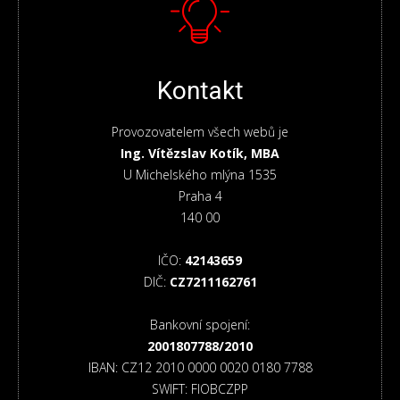
Kontakt
Provozovatelem všech webů je
Ing. Vítězslav Kotík, MBA
U Michelského mlýna 1535
Praha 4
140 00
IČO:
42143659
DIČ:
CZ7211162761
Bankovní spojení:
2001807788/2010
IBAN: CZ12 2010 0000 0020 0180 7788
SWIFT: FIOBCZPP