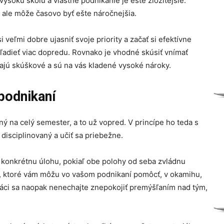
ysokú školu a vlastné podnikanie je ešte zložitejšie.
o ale môže časovo byť ešte náročnejšia.
 veľmi dobre ujasniť svoje priority a začať si efektívne
adieť viac dopredu. Rovnako je vhodné skúsiť vnímať
ajú skúškové a sú na vás kladené vysoké nároky.
 podnikaní
 na celý semester, a to už vopred. V princípe ho teda s
disciplinovaný a učiť sa priebežne.
a konkrétnu úlohu, pokiaľ obe polohy od seba zvládnu
, ktoré vám môžu vo vašom podnikaní pomôcť, v okamihu,
 práci sa naopak nenechajte znepokojiť premýšľaním nad tým,