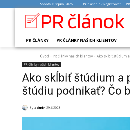
Sobota, 8 srpna, 2026
Prihlásenie / Registrovať
PR
PR článok
PR ČLÁNKY
PR ČLÁNKY NAŠICH KLIENTOV
Úvod
PR články našich klientov
Ako skĺbiť štúdium a
PR články našich klientov
Ako skĺbiť štúdium a 
štúdiu podnikať? Čo b
By
admin
29.6.2023