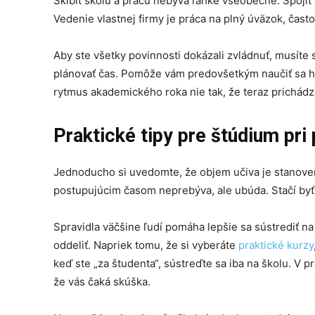
Skĺbiť školu a prácu nebýva ľahké všeobecne. Spojiť v
Vedenie vlastnej firmy je práca na plný úväzok, čast
Aby ste všetky povinnosti dokázali zvládnuť, musíte si
plánovať čas. Pomôže vám predovšetkým naučiť sa hľ
rytmus akademického roka nie tak, že teraz prichádz
Praktické tipy pre štúdium pri
Jednoducho si uvedomte, že objem učiva je stanovený
postupujúcim časom neprebýva, ale ubúda. Stačí byť 
Spravidla väčšine ľudí pomáha lepšie sa sústrediť n
oddeliť. Napriek tomu, že si vyberáte
praktické kurzy
keď ste „za študenta“, sústreďte sa iba na školu. V
že vás čaká skúška.