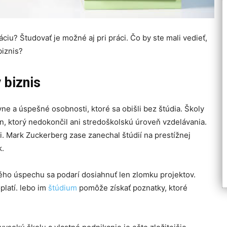
káciu? Študovať je možné aj pri práci. Čo by ste mali vedieť,
biznis?
 biznis
vne a úspešné osobnosti, ktoré sa obišli bez štúdia. Školy
, ktorý nedokončil ani stredoškolskú úroveň vzdelávania.
. Mark Zuckerberg zase zanechal štúdií na prestížnej
k.
ého úspechu sa podarí dosiahnuť len zlomku projektov.
platí. lebo im
štúdium
pomôže získať poznatky, ktoré