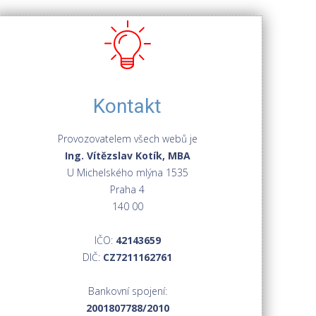
Kontakt
Provozovatelem všech webů je
Ing. Vítězslav Kotík, MBA
U Michelského mlýna 1535
Praha 4
140 00
IČO:
42143659
DIČ:
CZ7211162761
Bankovní spojení:
2001807788/2010