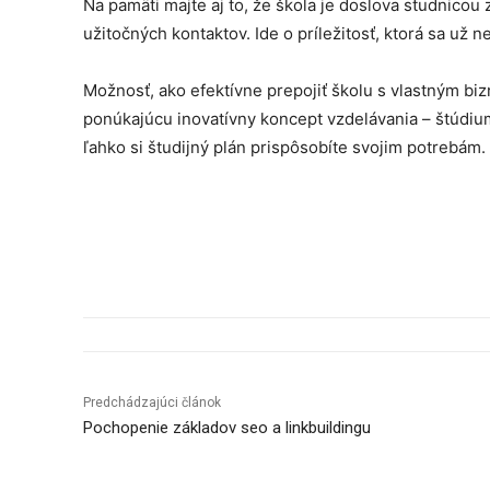
Na pamäti majte aj to, že škola je doslova studnicou
užitočných kontaktov. Ide o príležitosť, ktorá sa už
Možnosť, ako efektívne prepojiť školu s vlastným b
ponúkajúcu inovatívny koncept vzdelávania – štúdium
ľahko si študijný plán prispôsobíte svojim potrebám.
Predchádzajúci článok
Pochopenie základov seo a linkbuildingu