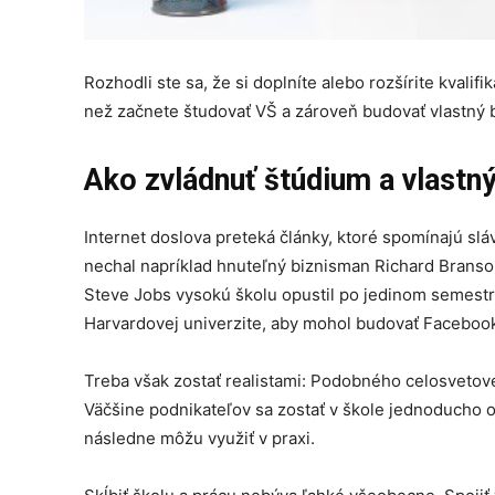
Rozhodli ste sa, že si doplníte alebo rozšírite kvalifi
než začnete študovať VŠ a zároveň budovať vlastný 
Ako zvládnuť štúdium a vlastný
Internet doslova preteká články, ktoré spomínajú slá
nechal napríklad hnuteľný biznisman Richard Branson
Steve Jobs vysokú školu opustil po jedinom semestri
Harvardovej univerzite, aby mohol budovať Faceboo
Treba však zostať realistami: Podobného celosvetov
Väčšine podnikateľov sa zostať v škole jednoducho o
následne môžu využiť v praxi.