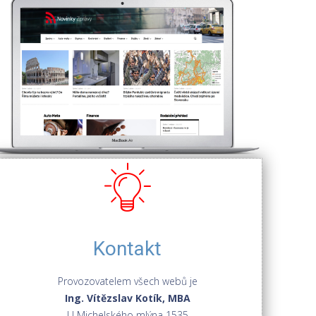
Kontakt
Provozovatelem všech webů je
Ing. Vítězslav Kotík, MBA
U Michelského mlýna 1535