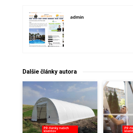
admin
Dalšie články autora
PR články našich
PR čl
klientov
klien