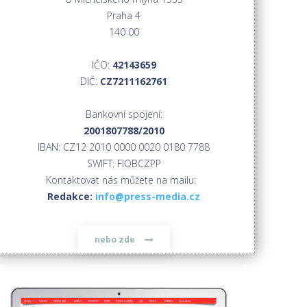
Praha 4
140 00
IČO:
42143659
DIČ:
CZ7211162761
Bankovní spojení:
2001807788/2010
IBAN: CZ12 2010 0000 0020 0180 7788
SWIFT: FIOBCZPP
Kontaktovat nás můžete na mailu:
Redakce:
info@press-media.cz
nebo zde