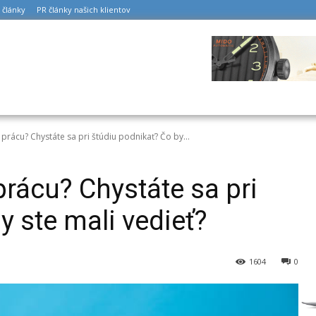
 články
PR články našich klientov
 prácu? Chystáte sa pri štúdiu podnikať? Čo by...
prácu? Chystáte sa pri
y ste mali vedieť?
1604
0