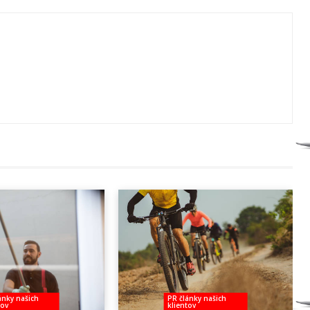
ánky našich
PR články našich
tov
klientov