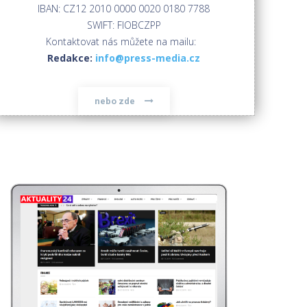
IBAN: CZ12 2010 0000 0020 0180 7788
SWIFT: FIOBCZPP
Kontaktovat nás můžete na mailu:
Redakce:
info@press-media.cz
nebo zde