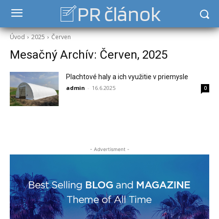
PR článok
Úvod
2025
Červen
Mesačný Archív: Červen, 2025
Plachtové haly a ich využitie v priemysle
admin
-
16.6.2025
0
- Advertisment -