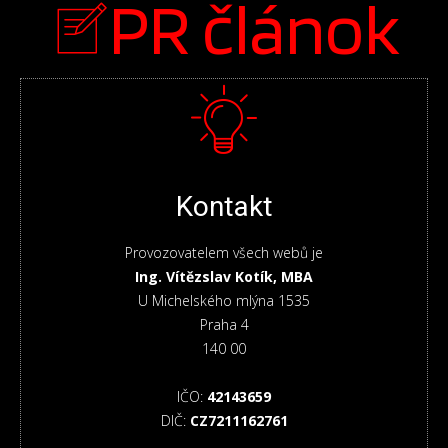
PR článok
Kontakt
Provozovatelem všech webů je
Ing. Vítězslav Kotík, MBA
U Michelského mlýna 1535
Praha 4
140 00
IČO:
42143659
DIČ:
CZ7211162761