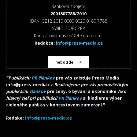
Bankovní spojení:
2001807788/2010
IBAN: CZ12 2010 0000 0020 0180 7788
SWIFT: FIOBCZPP
Kontaktovat nás můžete na mailu:
Redakce:
info@press-media.cz
nebo zde
"Publikáciu
PR článkov
pre vás zaisťuje Press Media
info@press-media.cz
Realizujeme pre vás predovšetkým
publikáciu
článkov
pre ženy, o bývaní a ekonomike
Ako
hlavný cieľ pri publikácii
PR článkov
si kladieme výber
cieleného publika v kontextovom zameraní."
Redake:
info@press-media.cz