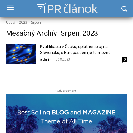
PR článok
Úvod
2023
Srpen
Mesačný Archív: Srpen, 2023
Kvalifikácia v Česku, uplatnenie aj na
Slovensku, s Europassom je to možné
admin
-
30.8.2023
0
- Advertisment -