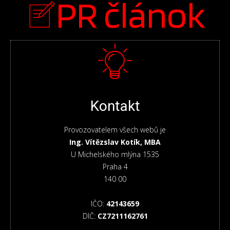
PR článok
Kontakt
Provozovatelem všech webů je
Ing. Vítězslav Kotík, MBA
U Michelského mlýna 1535
Praha 4
140 00
IČO:
42143659
DIČ:
CZ7211162761