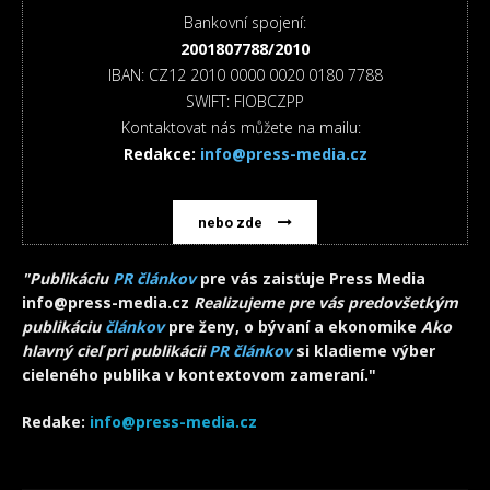
Bankovní spojení:
2001807788/2010
IBAN: CZ12 2010 0000 0020 0180 7788
SWIFT: FIOBCZPP
Kontaktovat nás můžete na mailu:
Redakce:
info@press-media.cz
nebo zde
"Publikáciu
PR článkov
pre vás zaisťuje Press Media
info@press-media.cz
Realizujeme pre vás predovšetkým
publikáciu
článkov
pre ženy, o bývaní a ekonomike
Ako
hlavný cieľ pri publikácii
PR článkov
si kladieme výber
cieleného publika v kontextovom zameraní."
Redake:
info@press-media.cz